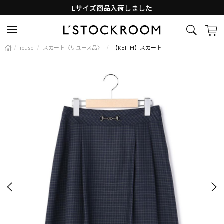
Lサイズ商品入荷しました
新着アイテム続々と入荷中！
/
reuse
/
スカート〈リユース品〉
/
【KEITH】スカート