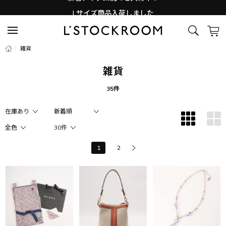
Lサイズ商品入荷しました
新着アイテム続々と入荷中！
/
雑貨
雑貨
35件
1
2