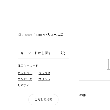
/
/
KEITH〈リユース品〉
reuse
注目キーワード
カットソー
ブラウス
ワンピース
プリント
リバティ
63件
こだわり検索