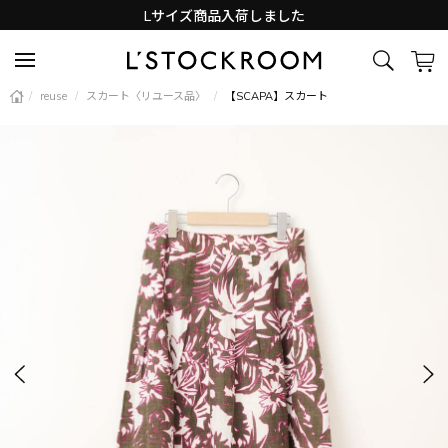
Lサイズ商品入荷しました
新着アイテム続々と入荷中！
/
reuse
/
スカート〈リユース品〉
/
【SCAPA】スカート