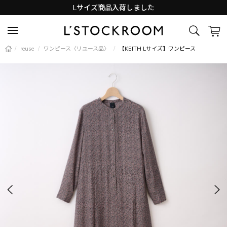
Lサイズ商品入荷しました
新着アイテム続々と入荷中！
/
reuse
/
ワンピース〈リユース品〉
/
【KEITH Lサイズ】ワンピース