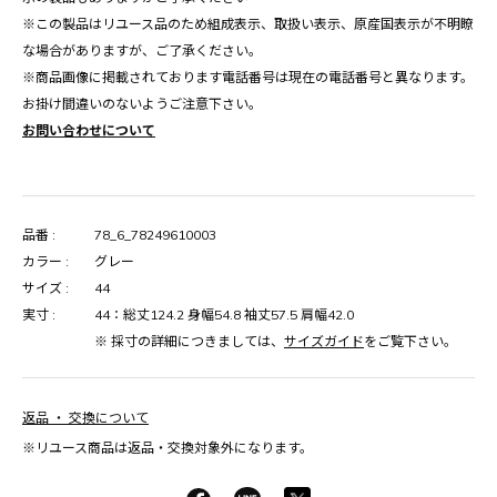
※この製品はリユース品のため組成表示、取扱い表示、原産国表示が不明瞭
な場合がありますが、ご了承ください。
※商品画像に掲載されております電話番号は現在の電話番号と異なります。
お掛け間違いのないようご注意下さい。
お問い合わせについて
品番 :
78_6_78249610003
カラー :
グレー
サイズ :
44
実寸 :
44：総丈124.2 身幅54.8 袖丈57.5 肩幅42.0
※ 採寸の詳細につきましては、
サイズガイド
をご覧下さい。
返品 ・ 交換について
※リユース商品は返品・交換対象外になります。