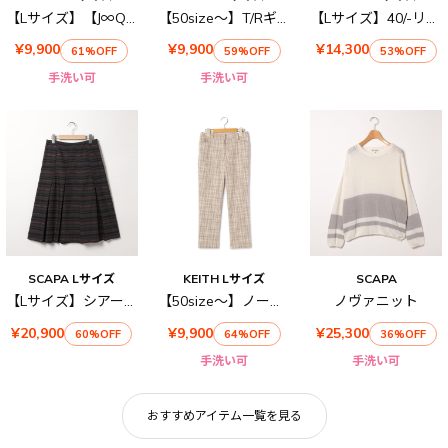
【Lサイズ】【J∞QUALITY 】コンパクトコットンVネックニット
【50size～】T/Rギャバストレッチ パンツ
【Lサイズ】40/-リネンスカート
¥9,900
¥9,900
¥14,300
61%OFF
59%OFF
53%OFF
手洗い可
手洗い可
SCAPA Lサイズ
KEITH Lサイズ
SCAPA
【Lサイズ】シアーボーダースカート
【50size～】ノーティカルチェック パンツ
ノヴァニット
¥20,900
¥9,900
¥25,300
60%OFF
64%OFF
36%OFF
手洗い可
手洗い可
おすすめアイテム一覧を見る