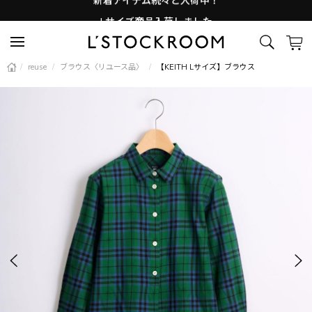
Lサイズ商品入荷しました
新着アイテム続々と入荷中！
/
reuse
/
ブラウス〈リユース品〉
/
【KEITH Lサイズ】ブラウス