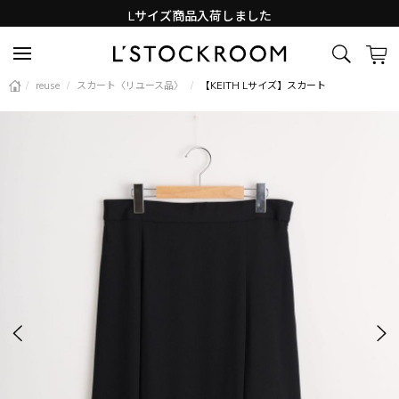
Lサイズ商品入荷しました
新着アイテム続々と入荷中！
/
reuse
/
スカート〈リユース品〉
/
【KEITH Lサイズ】スカート