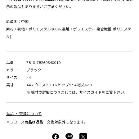
示の製品もありますがご了承ください。
原産国：中国
素材：表地：ポリエステル100% 裏地：ポリエステル 複合繊維(ポリエステ
ル)
品番 :
78_6_78269640010
カラー :
ブラック
サイズ :
44
実寸 :
44：ウエスト79.6 ヒップ97.4 総丈67.3
※ 採寸の詳細につきましては、
サイズガイド
をご覧下さい。
返品 ・ 交換について
※リユース商品は返品・交換対象外になります。