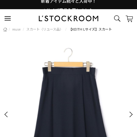
Lサイズ商品入荷しました
新着アイテム続々と入荷中！
/
reuse
/
スカート〈リユース品〉
/
【KEITH Lサイズ】スカート