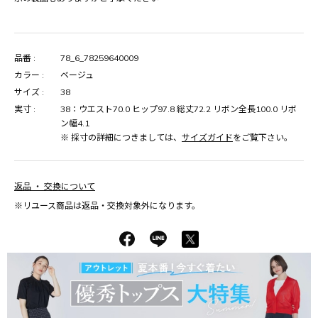
品番 :
78_6_78259640009
カラー :
ベージュ
サイズ :
38
実寸 :
38：ウエスト70.0 ヒップ97.8 総丈72.2 リボン全長100.0 リボ
ン幅4.1
※ 採寸の詳細につきましては、
サイズガイド
をご覧下さい。
返品 ・ 交換について
※リユース商品は返品・交換対象外になります。