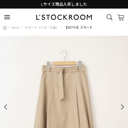
Lサイズ商品入荷しました
新着アイテム続々と入荷中！
/
reuse
/
スカート〈リユース品〉
/
【KEITH】スカート