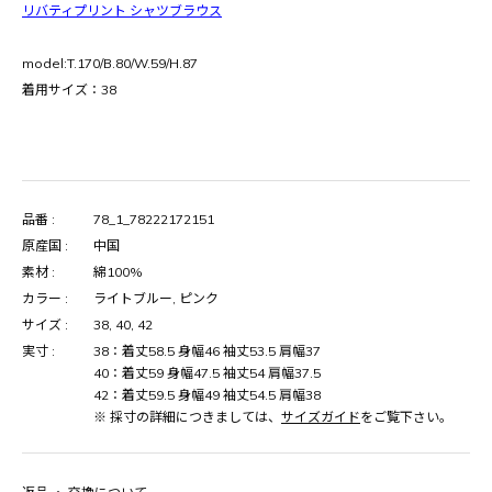
リバティプリント シャツブラウス
model:T.170/B.80/W.59/H.87
着用サイズ：38
品番 :
78_1_78222172151
原産国 :
中国
素材 :
綿100%
カラー :
ライトブルー, ピンク
サイズ :
38, 40, 42
実寸 :
38：着丈58.5 身幅46 袖丈53.5 肩幅37
40：着丈59 身幅47.5 袖丈54 肩幅37.5
42：着丈59.5 身幅49 袖丈54.5 肩幅38
※ 採寸の詳細につきましては、
サイズガイド
をご覧下さい。