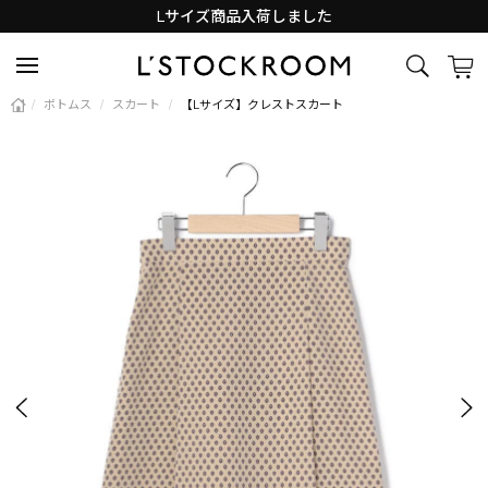
Lサイズ商品入荷しました
新着アイテム続々と入荷中！
/
ボトムス
/
スカート
/
【Lサイズ】クレストスカート