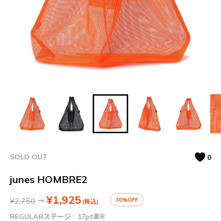
SOLD OUT
0
junes HOMBRE2
¥1,925
¥2,750
→
30%OFF
(税込)
REGULARステージ :
17pt
還元