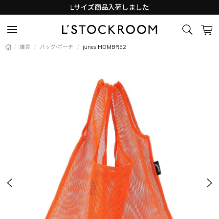
Lサイズ商品入荷しました
新着アイテム続々と入荷中！
/
雑貨
/
バッグ/ポーチ
/
junes HOMBRE2