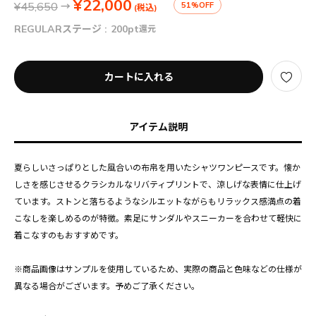
¥22,000
¥45,650
→
51%OFF
(税込)
REGULARステージ :
200pt
還元
カートに入れる
アイテム説明
夏らしいさっぱりとした風合いの布帛を用いたシャツワンピースです。懐か
しさを感じさせるクラシカルなリバティプリントで、涼しげな表情に仕上げ
ています。ストンと落ちるようなシルエットながらもリラックス感満点の着
こなしを楽しめるのが特徴。素足にサンダルやスニーカーを合わせて軽快に
着こなすのもおすすめです。
※商品画像はサンプルを使用しているため、実際の商品と色味などの仕様が
異なる場合がございます。予めご了承ください。