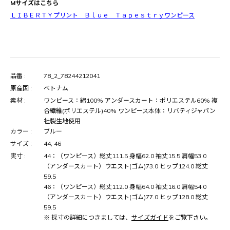
Mサイズはこちら
ＬＩＢＥＲＴＹプリント Ｂｌｕｅ Ｔａｐｅｓｔｒｙワンピース
品番 :
78_2_78244212041
原産国 :
ベトナム
素材 :
ワンピース：綿100% アンダースカート：ポリエステル60% 複
合繊維(ポリエステル)40% ワンピース本体：リバティジャパン
社製生地使用
カラー :
ブルー
サイズ :
44, 46
実寸 :
44：（ワンピース）総丈111.5 身幅62.0 袖丈15.5 肩幅53.0
（アンダースカート）ウエスト(ゴム)73.0 ヒップ124.0 総丈
59.5
46：（ワンピース）総丈112.0 身幅64.0 袖丈16.0 肩幅54.0
（アンダースカート）ウエスト(ゴム)77.0 ヒップ128.0 総丈
59.5
※ 採寸の詳細につきましては、
サイズガイド
をご覧下さい。