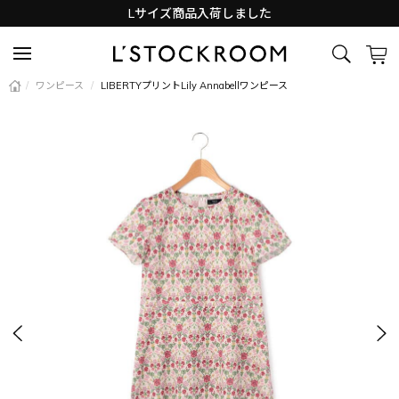
Lサイズ商品入荷しました
新着アイテム続々と入荷中！
/
ワンピース
/
LIBERTYプリントLily Annabellワンピース