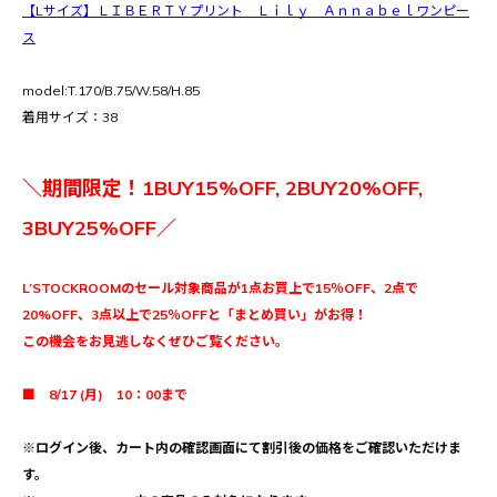
【Lサイズ】ＬＩＢＥＲＴＹプリント Ｌｉｌｙ Ａｎｎａｂｅｌワンピー
ス
model:T.170/B.75/W.58/H.85
着用サイズ：38
＼期間限定！1BUY15%OFF, 2BUY20%OFF,
3BUY25%OFF／
L’STOCKROOMのセール対象商品が1点お買上で15％OFF、2点で
20%OFF、3点以上で25％OFFと「まとめ買い」がお得！
この機会をお見逃しなくぜひご覧ください。
■ 8/17 (月) 10：00まで
※ログイン後、カート内の確認画面にて割引後の価格をご確認いただけま
す。