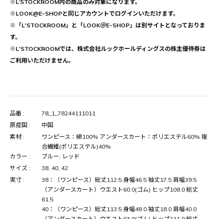
※L’STOCKROOM内の商品のみ対象になります。
※LOOK@E-SHOPと同じアカウントでログインいただけます。
※「L'STOCKROOM」と「LOOK＠E-SHOP」は別サイトとなっておりま
す。
※L'STOCKROOMでは、株式会社ルックホールディングスの株主優待券は
ご利用いただけません。
品番 :
78_1_78244111011
原産国 :
中国
素材 :
ワンピース：綿100% アンダースカート：ポリエステル60% 複
合繊維(ポリエステル)40%
カラー :
ブルー, レッド
サイズ :
38, 40, 42
実寸 :
38：（ワンピース）総丈112.5 身幅46.5 袖丈17.5 肩幅39.5
（アンダースカート）ウエスト60.0(ゴム) ヒップ108.0 総丈
61.5
40：（ワンピース）総丈113.5 身幅48.0 袖丈18.0 肩幅40.0
（アンダースカート）ウエスト63.0(ゴム) ヒップ111.0 総丈