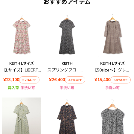
おすすめアイテム
KEITH Lサイズ
KEITH
KEITH Lサイズ
【Lサイズ】LIBERTYプリントLily Annabellワンピース
スプリングフローラルワンピース
【50size～】グレンチェックジャカード ワンピース
¥23,100
¥26,400
¥15,400
52%OFF
33%OFF
58%OFF
再入荷
手洗い可
手洗い可
手洗い可