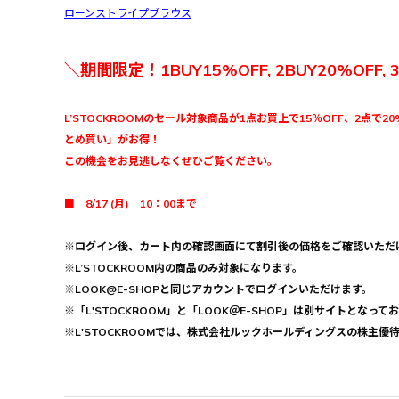
ローンストライプブラウス
＼期間限定！1BUY15%OFF, 2BUY20%OFF, 
L’STOCKROOMのセール対象商品が1点お買上で15％OFF、2点で20
とめ買い」がお得！
この機会をお見逃しなくぜひご覧ください。
■ 8/17 (月) 10：00まで
※ログイン後、カート内の確認画面にて割引後の価格をご確認いただ
※L’STOCKROOM内の商品のみ対象になります。
※LOOK@E-SHOPと同じアカウントでログインいただけます。
※「L'STOCKROOM」と「LOOK＠E-SHOP」は別サイトとなって
※L'STOCKROOMでは、株式会社ルックホールディングスの株主