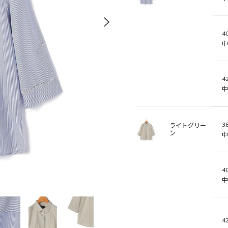
40
中
42
中
38
ライトグリー
ン
中
40
中
42