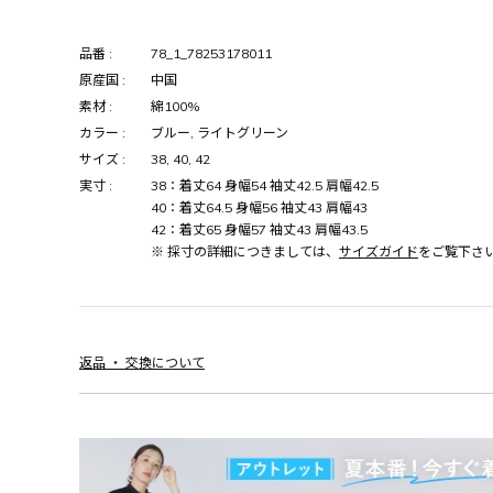
品番 :
78_1_78253178011
原産国 :
中国
素材 :
綿100%
カラー :
ブルー, ライトグリーン
サイズ :
38, 40, 42
実寸 :
38：着丈64 身幅54 袖丈42.5 肩幅42.5
40：着丈64.5 身幅56 袖丈43 肩幅43
42：着丈65 身幅57 袖丈43 肩幅43.5
※ 採寸の詳細につきましては、
サイズガイド
をご覧下さ
返品 ・ 交換について