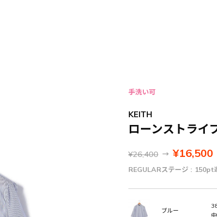
手洗い可
KEITH
ローンストライ
¥16,500
¥26,400
→
REGULARステージ :
150pt
38
ブルー
中