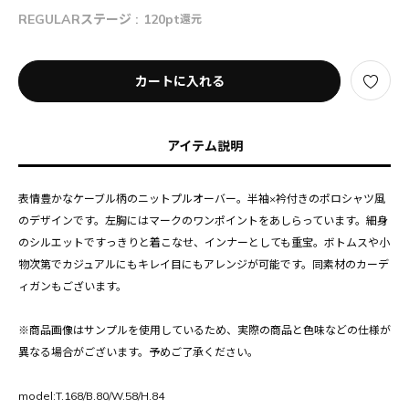
REGULARステージ :
120pt
還元
カートに入れる
アイテム説明
表情豊かなケーブル柄のニットプルオーバー。半袖×衿付きのポロシャツ風
のデザインです。左胸にはマークのワンポイントをあしらっています。細身
のシルエットですっきりと着こなせ、インナーとしても重宝。ボトムスや小
物次第でカジュアルにもキレイ目にもアレンジが可能です。同素材のカーデ
ィガンもございます。
※商品画像はサンプルを使用しているため、実際の商品と色味などの仕様が
異なる場合がございます。予めご了承ください。
model:T.168/B.80/W.58/H.84