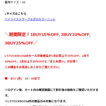
着用サイズ：38
Lサイズはこちら
ハイツイストケーブルポロカラーニット
＼期間限定！1BUY15%OFF, 2BUY20%OFF,
3BUY25%OFF／
L’STOCKROOMのセール対象商品が1点お買上で15％OFF、2点で
20%OFF、3点以上で25％OFFと「まとめ買い」がお得！
この機会をお見逃しなくぜひご覧ください。
■ 8/17 (月) 10：00まで
※ログイン後、カート内の確認画面にて割引後の価格をご確認いただけま
す。
※L’STOCKROOM内の商品のみ対象になります。