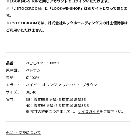
※LOOK@E-SHOPと同じアカウントでログインいただけます。
※「L'STOCKROOM」と「LOOK＠E-SHOP」は別サイトとなっておりま
す。
※L'STOCKROOMでは、株式会社ルックホールディングスの株主優待券は
ご利用いただけません。
品番 :
78_1_78253189052
原産国 :
ベトナム
素材 :
綿100％
カラー :
ネイビー, オレンジ, オフホワイト, ブラウン
サイズ :
38, 40
実寸 :
38：着丈55.5 身幅45 袖丈19 肩幅35
40：着丈56 身幅47.5 袖丈19 肩幅35.5
※ 採寸の詳細につきましては、
サイズガイド
をご覧下さい。
返品 ・ 交換について