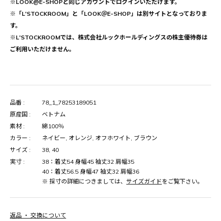
※LOOK@E-SHOPと同じアカウントでログインいただけます。
※「L'STOCKROOM」と「LOOK＠E-SHOP」は別サイトとなっておりま
す。
※L'STOCKROOMでは、株式会社ルックホールディングスの株主優待券は
ご利用いただけません。
品番 :
78_1_78253189051
原産国 :
ベトナム
素材 :
綿100％
カラー :
ネイビー, オレンジ, オフホワイト, ブラウン
サイズ :
38, 40
実寸 :
38：着丈54 身幅45 袖丈32 肩幅35
40：着丈56.5 身幅47 袖丈32 肩幅36
※ 採寸の詳細につきましては、
サイズガイド
をご覧下さい。
返品 ・ 交換について