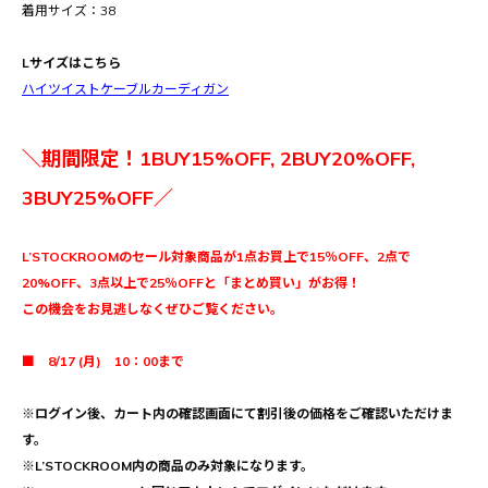
着用サイズ：38
Lサイズはこちら
ハイツイストケーブルカーディガン
＼期間限定！1BUY15%OFF, 2BUY20%OFF,
3BUY25%OFF／
L’STOCKROOMのセール対象商品が1点お買上で15％OFF、2点で
20%OFF、3点以上で25％OFFと「まとめ買い」がお得！
この機会をお見逃しなくぜひご覧ください。
■ 8/17 (月) 10：00まで
※ログイン後、カート内の確認画面にて割引後の価格をご確認いただけま
す。
※L’STOCKROOM内の商品のみ対象になります。