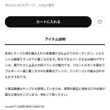
REGULARステージ :
130pt
還元
カートに入れる
アイテム説明
全体にケーブル柄を編み入れた表情豊かな仕上がりのカーディガン。シルエ
ットは細身ですっきりと着こなせます。肘までをカバーする五分袖のデザイ
ンは、軽やかさと上品さの好バランスが魅力です。フロントボタンを留めて
プルオーバー風に着こなすのも素敵なアレンジ。ワンピースとの組み合わせ
もおすすめです。
※商品画像はサンプルを使用しているため、実際の商品と色味などの仕様が
異なる場合がございます。予めご了承ください。
model:T.168/B.80/W.58/H.84