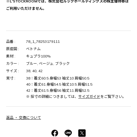
※L'STOCKROOMでは、株式会社ルックホールディングスの株主優待券は
ご利用いただけません。
品番 :
78_1_78253179111
原産国 :
ベトナム
素材 :
キュプラ100%
カラー :
ブルー, ベージュ, ブラック
サイズ :
38, 40, 42
実寸 :
38：着丈60.5 身幅53 袖丈10 肩幅50.5
40：着丈61 身幅54.5 袖丈10.5 肩幅51.5
42：着丈61.5 身幅56 袖丈11 肩幅52.5
※ 採寸の詳細につきましては、
サイズガイド
をご覧下さい。
返品 ・ 交換について