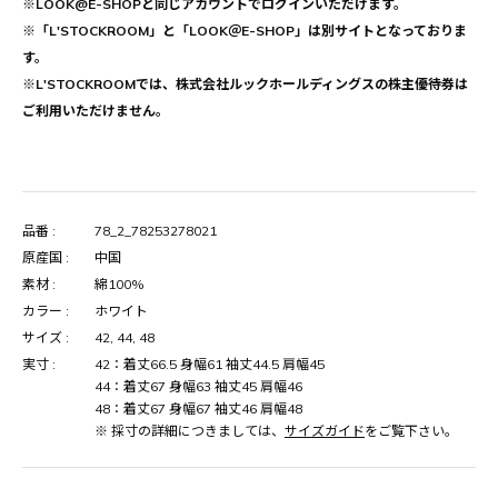
※LOOK@E-SHOPと同じアカウントでログインいただけます。
※「L'STOCKROOM」と「LOOK＠E-SHOP」は別サイトとなっておりま
す。
※L'STOCKROOMでは、株式会社ルックホールディングスの株主優待券は
ご利用いただけません。
品番 :
78_2_78253278021
原産国 :
中国
素材 :
綿100%
カラー :
ホワイト
サイズ :
42, 44, 48
実寸 :
42：着丈66.5 身幅61 袖丈44.5 肩幅45
44：着丈67 身幅63 袖丈45 肩幅46
48：着丈67 身幅67 袖丈46 肩幅48
※ 採寸の詳細につきましては、
サイズガイド
をご覧下さい。