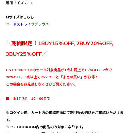
着用サイズ：38
Mサイズはこちら
コードストライプブラウス
＼期間限定！1BUY15%OFF, 2BUY20%OFF,
3BUY25%OFF／
L’STOCKROOMのセール対象商品が1点お買上で15％OFF、2点で
20%OFF、3点以上で25％OFFと「まとめ買い」がお得！
この機会をお見逃しなくぜひご覧ください。
■ 8/17 (月) 10：00まで
※ログイン後、カート内の確認画面にて割引後の価格をご確認いただけま
す。
※L’STOCKROOM内の商品のみ対象になります。