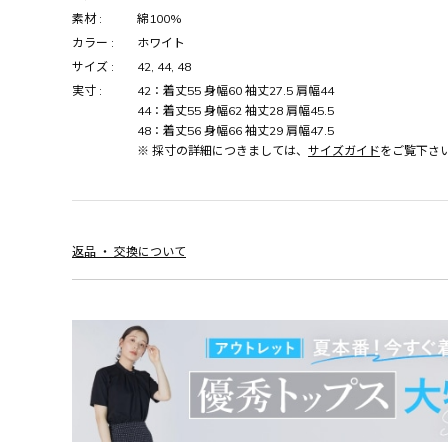
素材 :
綿100%
カラー :
ホワイト
サイズ :
42, 44, 48
実寸 :
42：着丈55 身幅60 袖丈27.5 肩幅44
44：着丈55 身幅62 袖丈28 肩幅45.5
48：着丈56 身幅66 袖丈29 肩幅47.5
※ 採寸の詳細につきましては、
サイズガイド
をご覧下さ
返品 ・ 交換について