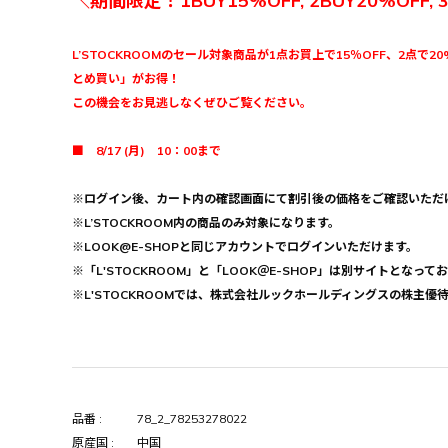
＼期間限定！1BUY15%OFF, 2BUY20%OFF, 
L’STOCKROOMのセール対象商品が1点お買上で15％OFF、2点で20
とめ買い」がお得！
この機会をお見逃しなくぜひご覧ください。
■ 8/17 (月) 10：00まで
※ログイン後、カート内の確認画面にて割引後の価格をご確認いただ
※L’STOCKROOM内の商品のみ対象になります。
※LOOK@E-SHOPと同じアカウントでログインいただけます。
※「L'STOCKROOM」と「LOOK＠E-SHOP」は別サイトとなって
※L'STOCKROOMでは、株式会社ルックホールディングスの株主
品番 :
78_2_78253278022
原産国 :
中国