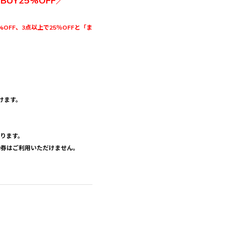
3BUY25%OFF／
%OFF、3点以上で25％OFFと「ま
けます。
おります。
優待券はご利用いただけません。