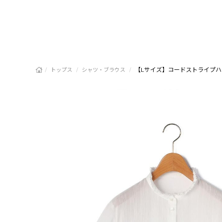
/
/
/
【Lサイズ】コードストライプ
トップス
シャツ・ブラウス