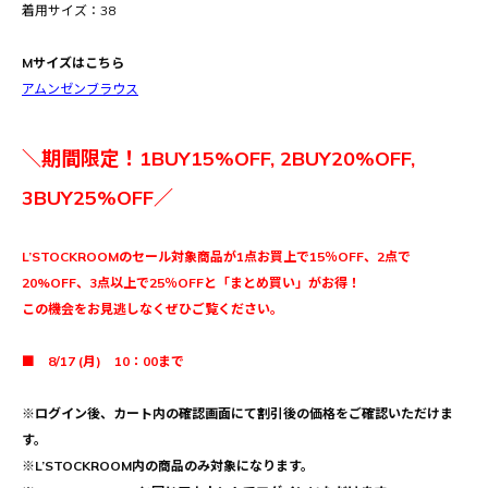
着用サイズ：38
Mサイズはこちら
アムンゼンブラウス
＼期間限定！1BUY15%OFF, 2BUY20%OFF,
3BUY25%OFF／
L’STOCKROOMのセール対象商品が1点お買上で15％OFF、2点で
20%OFF、3点以上で25％OFFと「まとめ買い」がお得！
この機会をお見逃しなくぜひご覧ください。
■ 8/17 (月) 10：00まで
※ログイン後、カート内の確認画面にて割引後の価格をご確認いただけま
す。
※L’STOCKROOM内の商品のみ対象になります。