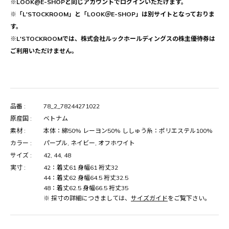
※LOOK@E-SHOPと同じアカウントでログインいただけます。
※「L'STOCKROOM」と「LOOK＠E-SHOP」は別サイトとなっておりま
す。
※L'STOCKROOMでは、株式会社ルックホールディングスの株主優待券は
ご利用いただけません。
品番 :
78_2_78244271022
原産国 :
ベトナム
素材 :
本体：綿50% レーヨン50% ししゅう糸：ポリエステル100%
カラー :
パープル, ネイビー, オフホワイト
サイズ :
42, 44, 48
実寸 :
42：着丈61 身幅61 裄丈32
44：着丈62 身幅64.5 裄丈32.5
48：着丈62.5 身幅66.5 裄丈35
※ 採寸の詳細につきましては、
サイズガイド
をご覧下さい。