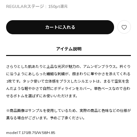
REGULARステージ :
150pt
還元
カートに入れる
アイテム説明
さらりとした肌あたりと上品な光沢が魅力の、アムンゼンブラウス。衿ぐり
に沿うようにあしらった繊細な刺繍が、顔まわりに華やかさを添えてくれる
1枚です。タック使いで立体感をプラスしたシルエットは、まるで空気を含
んだような軽やかさで自然にボディラインをカバー。単色ベースなので合わ
せるボトムを選ばずにお使いいただけます。
※商品画像はサンプルを使用しているため、実際の商品と色味などの仕様が
異なる場合がございます。予めご了承ください。
model:T.170/B.75/W.58/H.85