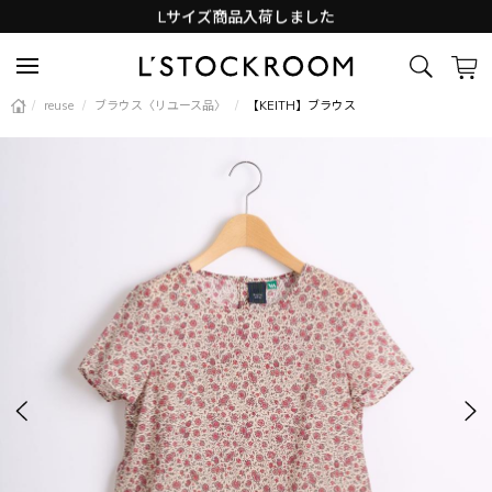
Lサイズ商品入荷しました
新着アイテム続々と入荷中！
/
reuse
/
ブラウス〈リユース品〉
/
【KEITH】ブラウス