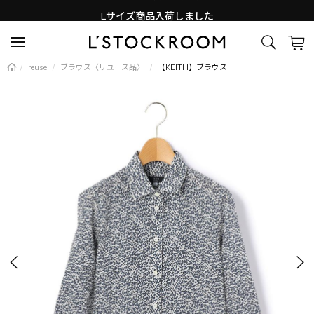
Lサイズ商品入荷しました
新着アイテム続々と入荷中！
/
reuse
/
ブラウス〈リユース品〉
/
【KEITH】ブラウス