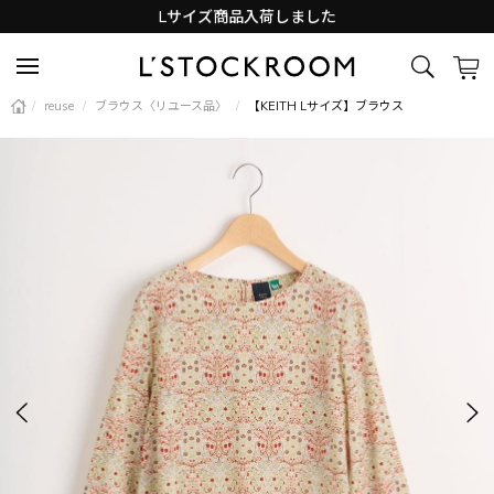
Lサイズ商品入荷しました
新着アイテム続々と入荷中！
/
reuse
/
ブラウス〈リユース品〉
/
【KEITH Lサイズ】ブラウス