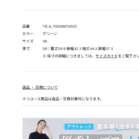
品番 :
78_6_78269670025
カラー :
グリーン
サイズ :
38
実寸 :
38：着丈59.8 身幅42.3 袖丈44.3 肩幅37.3
※ 採寸の詳細につきましては、
サイズガイド
をご覧下さ
返品 ・ 交換について
※リユース商品は返品・交換対象外になります。