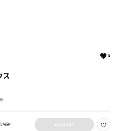
0
ウス
元
 /
完売
SOLD OUT