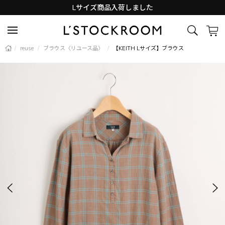
Lサイズ商品入荷しました
新着アイテム続々と入荷中！
/
reuse
/
ブラウス〈リユース品〉
/
【KEITH Lサイズ】ブラウス