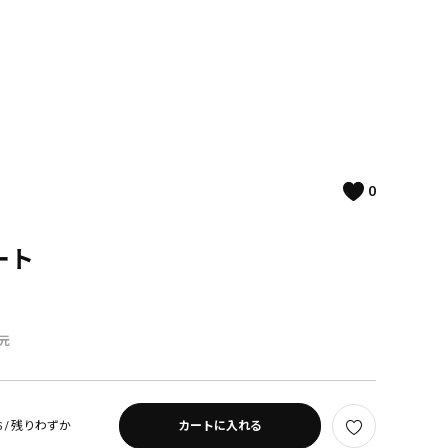
0
ート
元
 /
残りわずか
カートに入れる