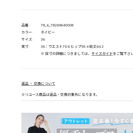
品番 :
78_6_78269640008
カラー :
ネイビー
サイズ :
36
実寸 :
36：ウエスト70.6 ヒップ93.4 総丈64.2
※ 採寸の詳細につきましては、
サイズガイド
をご覧下さ
返品 ・ 交換について
※リユース商品は返品・交換対象外になります。