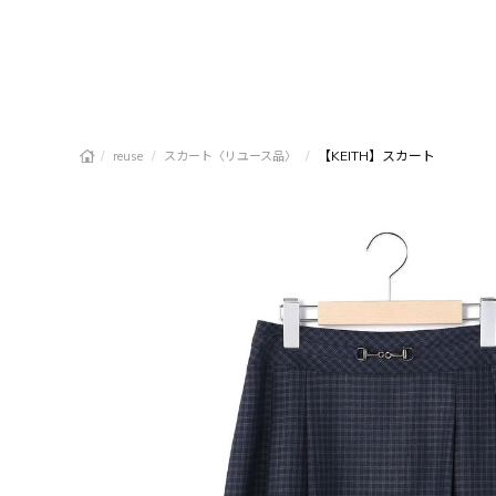
/
/
/
【KEITH】スカート
reuse
スカート〈リユース品〉