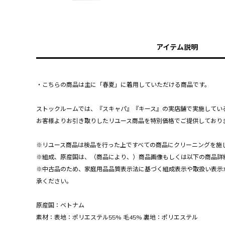
アイテム説明
・こちらの商品は主に「春夏」に着用していただける商品です。
ストックルームでは、『スキャパ』『キース』の実店舗で実施してい
お客様よりお引き取りしたリユース商品を特別価格でご提供しており
※リユース商品は検品を行った上ですべての商品にクリーニングを施
※組成、原産国は、（商品により、）商品画像もしくは以下の商品詳
※中古品のため、家庭用品品質表示法に基づく組成表示や取扱い表示
承ください。
原産国：ベトナム
素材：表地：ポリエステル55% 毛45% 裏地：ポリエステル