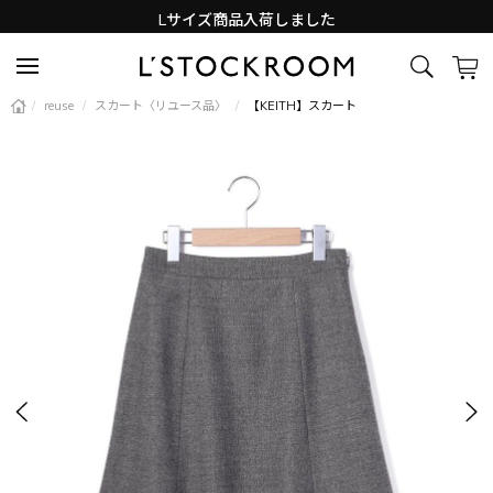
Lサイズ商品入荷しました
新着アイテム続々と入荷中！
/
reuse
/
スカート〈リユース品〉
/
【KEITH】スカート