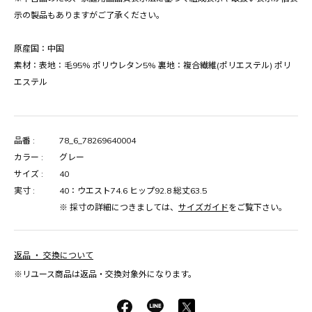
示の製品もありますがご了承ください。
原産国：中国
素材：表地：毛95% ポリウレタン5% 裏地：複合繊維(ポリエステル) ポリ
エステル
品番 :
78_6_78269640004
カラー :
グレー
サイズ :
40
実寸 :
40：ウエスト74.6 ヒップ92.8 総丈63.5
※ 採寸の詳細につきましては、
サイズガイド
をご覧下さい。
返品 ・ 交換について
※リユース商品は返品・交換対象外になります。