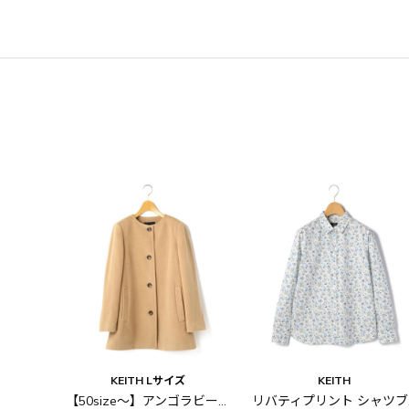
KEITH Lサイズ
KEITH
【50size～】アンゴラビーバー ノーカラーコート
リバ