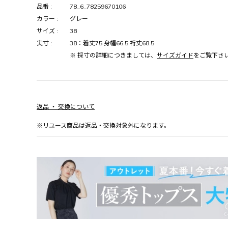
品番 :
78_6_78259670106
カラー :
グレー
サイズ :
38
実寸 :
38：着丈75 身幅66.5 裄丈68.5
※ 採寸の詳細につきましては、
サイズガイド
をご覧下さ
返品 ・ 交換について
※リユース商品は返品・交換対象外になります。