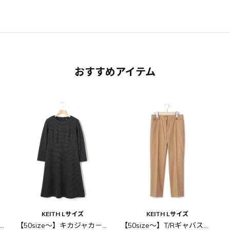
おすすめアイテム
KEITH Lサイズ
KEITH Lサイズ
ティプリント シャツブラウス
【50size～】キカジャカ－ドワンピース
【50size～】T/Rギャバストレッチ パンツ