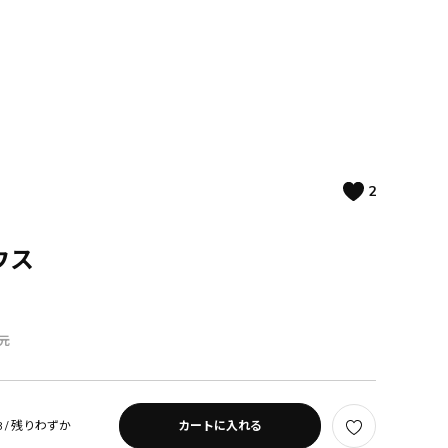
2
ウス
元
 /
残りわずか
カートに入れる