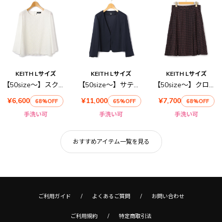
KEITH Lサイズ
KEITH Lサイズ
KEITH Lサイズ
【50size～】スクエアレース ブラウス
【50size～】サテンジョーゼット ジャケット
【50size～】クローバーリーフ スカート
¥6,600
¥11,000
¥7,700
68%OFF
65%OFF
68%OFF
手洗い可
手洗い可
手洗い可
おすすめアイテム一覧を見る
ご利用ガイド
よくあるご質問
お問い合わせ
ご利用規約
特定商取引法