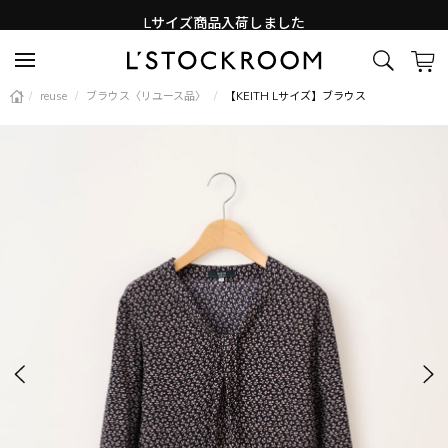
Lサイズ商品入荷しました
新着アイテム続々と入荷中！
/
reuse
/
ブラウス〈リユース品〉
/
【KEITH Lサイズ】ブラウス