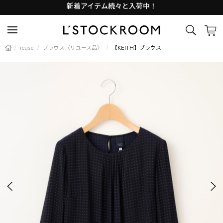
Lサイズ商品入荷しました
新着アイテム続々と入荷中！
/
reuse
/
ブラウス〈リユース品〉
/
【KEITH】ブラウス