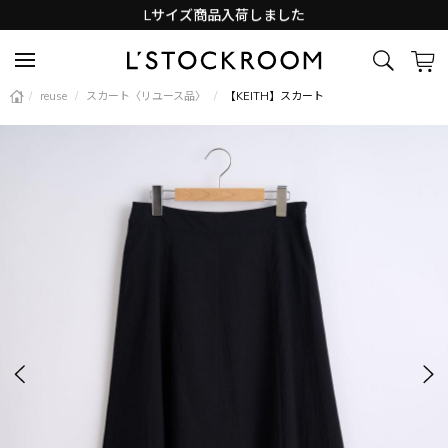
Lサイズ商品入荷しました
新着アイテム続々と入荷中！
/
reuse
/
スカート〈リユース品〉
/
【KEITH】スカート