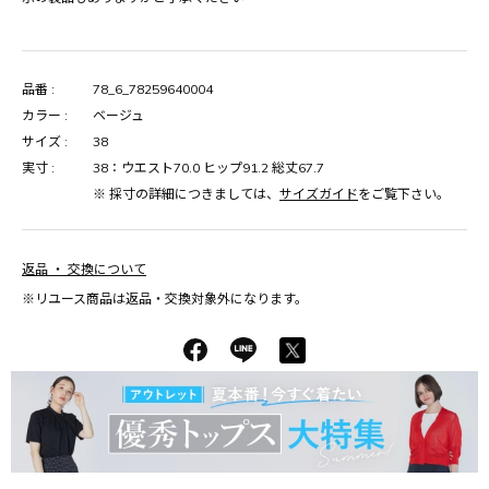
品番 :
78_6_78259640004
カラー :
ベージュ
サイズ :
38
実寸 :
38：ウエスト70.0 ヒップ91.2 総丈67.7
※ 採寸の詳細につきましては、
サイズガイド
をご覧下さい。
返品 ・ 交換について
※リユース商品は返品・交換対象外になります。