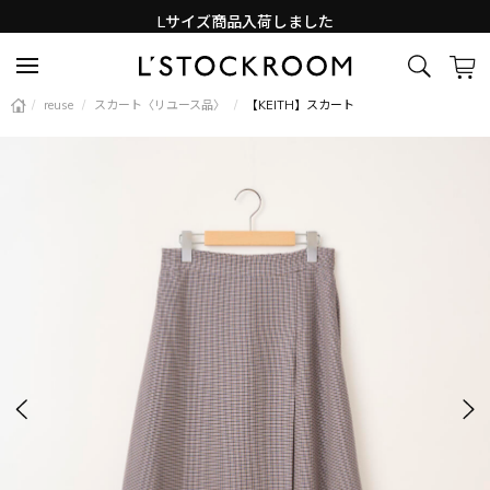
Lサイズ商品入荷しました
新着アイテム続々と入荷中！
/
reuse
/
スカート〈リユース品〉
/
【KEITH】スカート