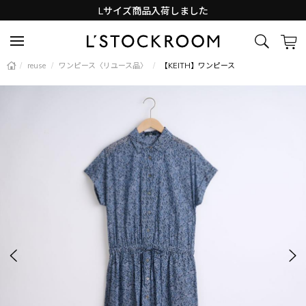
Lサイズ商品入荷しました
新着アイテム続々と入荷中！
/
reuse
/
ワンピース〈リユース品〉
/
【KEITH】ワンピース