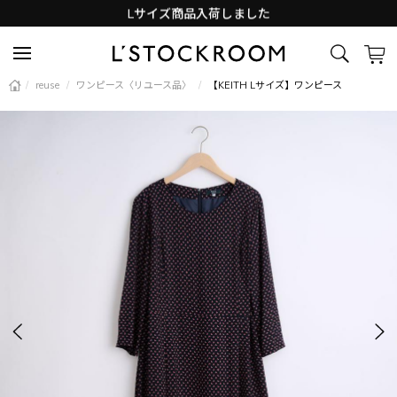
Lサイズ商品入荷しました
新着アイテム続々と入荷中！
/
reuse
/
ワンピース〈リユース品〉
/
【KEITH Lサイズ】ワンピース