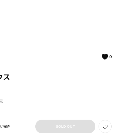
0
ウス
元
 /
完売
SOLD OUT