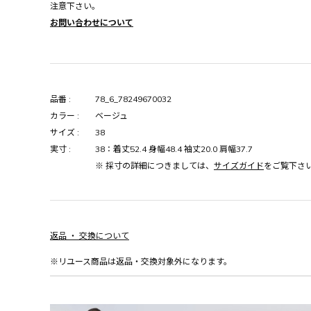
注意下さい。
お問い合わせについて
品番 :
78_6_78249670032
カラー :
ベージュ
サイズ :
38
実寸 :
38：着丈52.4 身幅48.4 袖丈20.0 肩幅37.7
※ 採寸の詳細につきましては、
サイズガイド
をご覧下さ
返品 ・ 交換について
※リユース商品は返品・交換対象外になります。