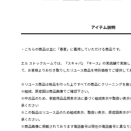
アイテム説明
・こちらの商品は主に「春夏」に着用していただける商品です。
エル ストックルームでは、『スキャパ』『キース』の実店舗で実施
て、お客様よりお引き取りしたリユース商品を特別価格でご提供して
※リユース商品は検品を行った上ですべての商品にクリーニングを施
※組成、原産国は商品画像でご確認下さい。
※中古品のため、家庭用品品質表示法に基づく組成表示や取扱い表示
承ください
※この製品はリユース品のため組成表示、取扱い表示、原産国表示が
承ください。
※商品画像に掲載されております電話番号は現在の電話番号と異なり