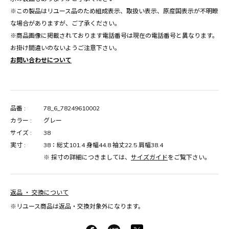
※この製品はリユース品のため組成表示、取扱い表示、原産国表示が不明瞭
な場合がありますが、ご了承ください。
※商品画像に掲載されております電話番号は現在の電話番号と異なります。
お掛け間違いのないようご注意下さい。
お問い合わせについて
品番 :
78_6_78249610002
カラー :
グレー
サイズ :
38
実寸 :
38：総丈101.4 身幅44.8 袖丈22.5 肩幅38.4
※ 採寸の詳細につきましては、
サイズガイド
をご覧下さい。
返品 ・ 交換について
※リユース商品は返品・交換対象外になります。