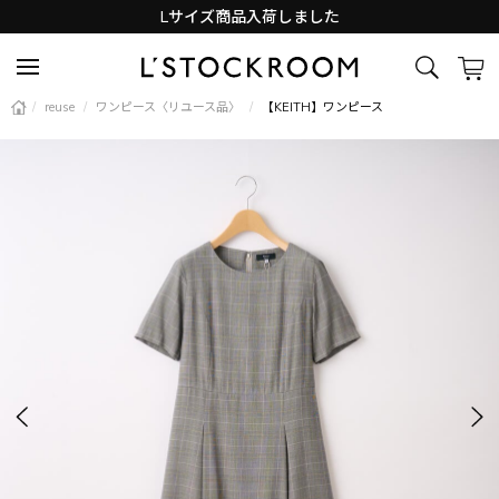
Lサイズ商品入荷しました
新着アイテム続々と入荷中！
/
reuse
/
ワンピース〈リユース品〉
/
【KEITH】ワンピース