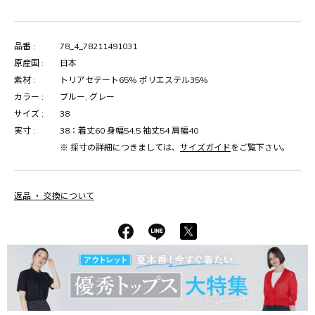
品番 :
78_4_78211491031
原産国 :
日本
素材 :
トリアセテート65% ポリエステル35%
カラー :
ブルー, グレー
サイズ :
38
実寸 :
38：着丈60 身幅54.5 袖丈54 肩幅40
※ 採寸の詳細につきましては、
サイズガイド
をご覧下さい。
返品 ・ 交換について