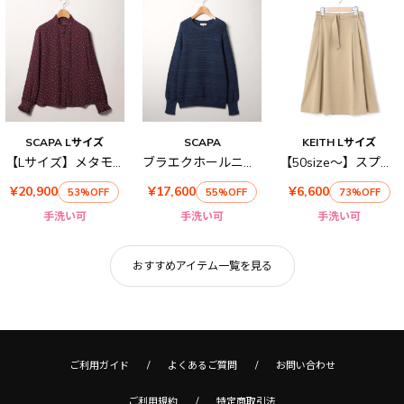
SCAPA Lサイズ
SCAPA
KEITH Lサイズ
【Lサイズ】メタモルドットプリントブラウス
ブラエクホールニット
【50size～】スプリングサージ スカート
¥20,900
¥17,600
¥6,600
53%OFF
55%OFF
73%OFF
手洗い可
手洗い可
手洗い可
おすすめアイテム一覧を見る
ご利用ガイド
よくあるご質問
お問い合わせ
ご利用規約
特定商取引法