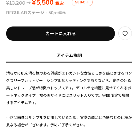
¥5,500
¥13,200
→
58%OFF
(税込)
REGULARステージ :
50pt
還元
カートに入れる
アイテム説明
滑らかに肌を滑る艶のある質感がエレガントな女性らしさを感じさせるロン
グスリーブカットソー。シンプルなカッティングでありながら、動きの出る
美しいドレープ感が特徴のトップスです。デコルテを綺麗に見せてくれるボ
ートネックタイプ。裾の両サイドにはスリット入りです。WEB限定で展開
するアイテムです。
※商品画像はサンプルを使用しているため、実際の商品と色味などの仕様が
異なる場合がございます。予めご了承ください。