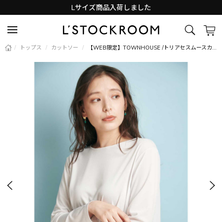
Lサイズ商品入荷しました
新着アイテム続々と入荷中！
/
トップス
/
カットソー
/
【WEB限定】TOWNHOUSE /トリアセスムースカットソー