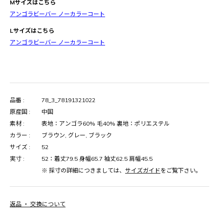
Mサイズはこちら
アンゴラビーバー ノーカラーコート
Lサイズはこちら
アンゴラビーバー ノーカラーコート
品番 :
78_3_78191321022
原産国 :
中国
素材 :
表地：アンゴラ60% 毛40% 裏地：ポリエステル
カラー :
ブラウン, グレー, ブラック
サイズ :
52
実寸 :
52：着丈79.5 身幅65.7 袖丈62.5 肩幅45.5
※ 採寸の詳細につきましては、
サイズガイド
をご覧下さい。
返品 ・ 交換について