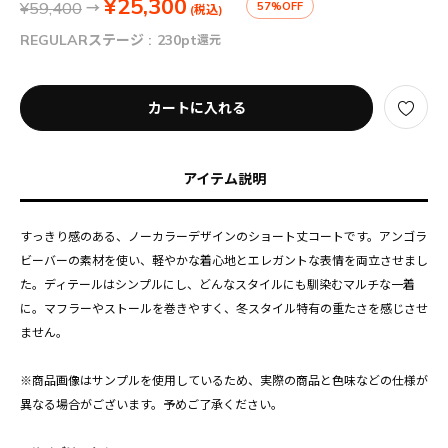
¥25,300
¥59,400
→
57%OFF
(税込)
REGULARステージ :
230pt
還元
カートに入れる
アイテム説明
すっきり感のある、ノーカラーデザインのショート丈コートです。アンゴラ
ビーバーの素材を使い、軽やかな着心地とエレガントな表情を両立させまし
た。ディテールはシンプルにし、どんなスタイルにも馴染むマルチな一着
に。マフラーやストールを巻きやすく、冬スタイル特有の重たさを感じさせ
ません。
※商品画像はサンプルを使用しているため、実際の商品と色味などの仕様が
異なる場合がございます。予めご了承ください。