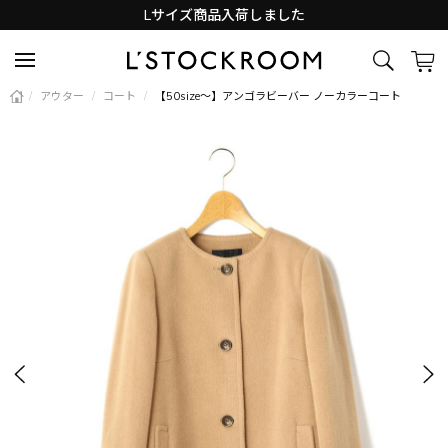
Lサイズ商品入荷しました
新着アイテム続々と入荷中！
/
アウター
/
コート
/
【50size～】アンゴラビーバー ノーカラーコート