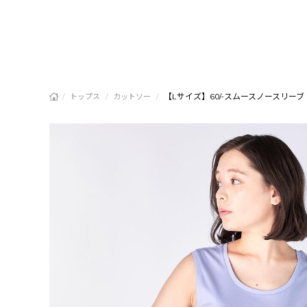
/
/
/
【Lサイズ】60/-スムースノースリーブ
トップス
カットソー