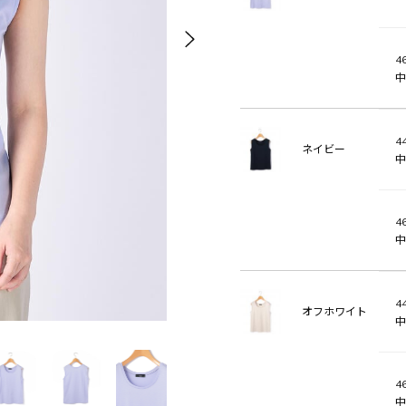
46
中
44
ネイビー
中
46
中
44
オフホワイト
中
46
中