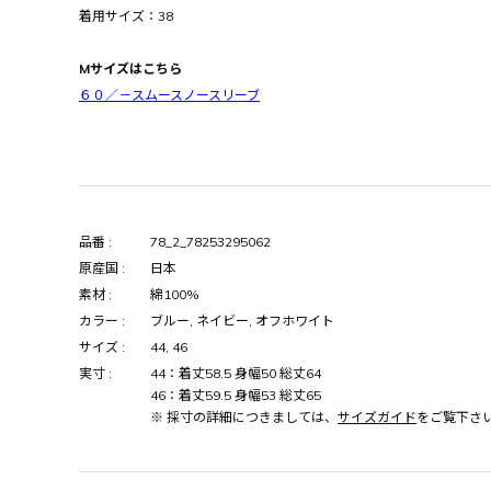
着用サイズ：38
Mサイズはこちら
６０／－スムースノースリーブ
品番 :
78_2_78253295062
原産国 :
日本
素材 :
綿100%
カラー :
ブルー, ネイビー, オフホワイト
サイズ :
44, 46
実寸 :
44：着丈58.5 身幅50 総丈64
46：着丈59.5 身幅53 総丈65
※ 採寸の詳細につきましては、
サイズガイド
をご覧下さ