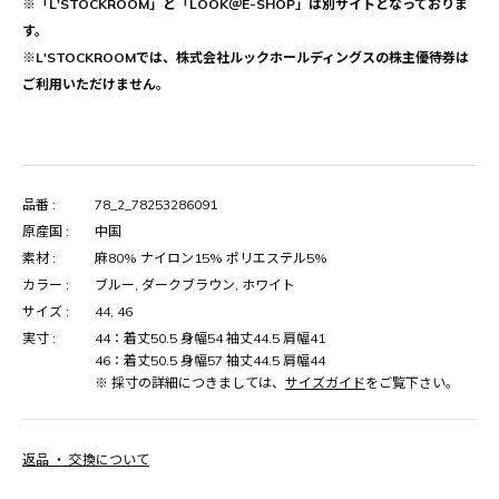
※「L'STOCKROOM」と「LOOK＠E-SHOP」は別サイトとなっておりま
す。
※L'STOCKROOMでは、株式会社ルックホールディングスの株主優待券は
ご利用いただけません。
品番 :
78_2_78253286091
原産国 :
中国
素材 :
麻80% ナイロン15% ポリエステル5%
カラー :
ブルー, ダークブラウン, ホワイト
サイズ :
44, 46
実寸 :
44：着丈50.5 身幅54 袖丈44.5 肩幅41
46：着丈50.5 身幅57 袖丈44.5 肩幅44
※ 採寸の詳細につきましては、
サイズガイド
をご覧下さい。
返品 ・ 交換について