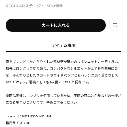
REGULARステージ :
150pt
還元
カートに入れる
アイテム説明
麻をブレンドしたさらりとした素材感が魅力のリネンニットカーディガン。
袖先はロングリブ切り替え。コンパクトなシルエットが上半身を華奢に見
せ、ふんわりとしたスカートやワイドパンツともバランス良く着こなして
いただけます。羽織としても1枚備えておくと便利です。
※商品画像はサンプルを使用しているため、実際の商品と色味などの仕様が
異なる場合がございます。予めご了承ください。
model:T.168/B.80/W.58/H.84
着用サイズ：38