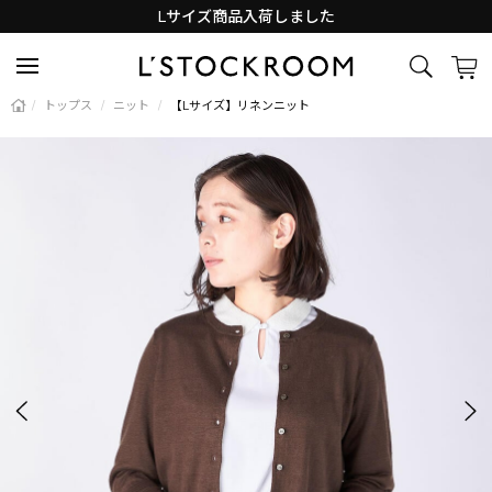
Lサイズ商品入荷しました
新着アイテム続々と入荷中！
/
トップス
/
ニット
/
【Lサイズ】リネンニット