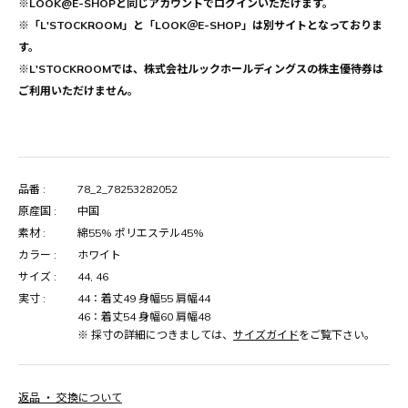
※LOOK@E-SHOPと同じアカウントでログインいただけます。
※「L'STOCKROOM」と「LOOK＠E-SHOP」は別サイトとなっておりま
す。
※L'STOCKROOMでは、株式会社ルックホールディングスの株主優待券は
ご利用いただけません。
品番 :
78_2_78253282052
原産国 :
中国
素材 :
綿55% ポリエステル45%
カラー :
ホワイト
サイズ :
44, 46
実寸 :
44：着丈49 身幅55 肩幅44
46：着丈54 身幅60 肩幅48
※ 採寸の詳細につきましては、
サイズガイド
をご覧下さい。
返品 ・ 交換について