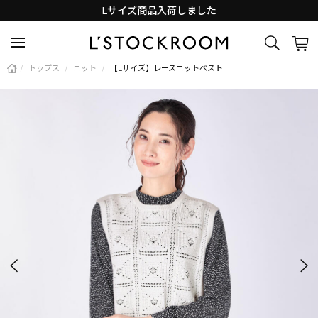
Lサイズ商品入荷しました
新着アイテム続々と入荷中！
/
トップス
/
ニット
/
【Lサイズ】レースニットベスト