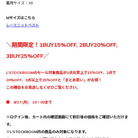
着用サイズ：38
Mサイズはこちら
レースニットベスト
＼期間限定！1BUY15%OFF, 2BUY20%OFF,
3BUY25%OFF／
L’STOCKROOMのセール対象商品が1点お買上で15％OFF、2点で
20%OFF、3点以上で25％OFFと「まとめ買い」がお得！
この機会をお見逃しなくぜひご覧ください。
■ 8/17 (月) 10：00まで
※ログイン後、カート内の確認画面にて割引後の価格をご確認いただけま
す。
※L’STOCKROOM内の商品のみ対象になります。