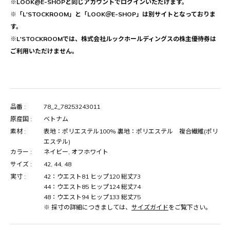
※LOOK@E-SHOPと同じアカウントでログインいただけます。
※「L'STOCKROOM」と「LOOK＠E-SHOP」は別サイトとなっておりま
す。
※L'STOCKROOMでは、株式会社ルックホールディングスの株主優待券は
ご利用いただけません。
品番 :
78_2_78253243011
原産国 :
ベトナム
素材 :
表地：ポリエステル100% 裏地：ポリエステル 複合繊維(ポリ
エステル)
カラー :
ネイビー, オフホワイト
サイズ :
42, 44, 48
実寸 :
42：ウエスト81 ヒップ120 総丈73
44：ウエスト85 ヒップ124 総丈74
48：ウエスト94 ヒップ133 総丈75
※ 採寸の詳細につきましては、
サイズガイド
をご覧下さい。