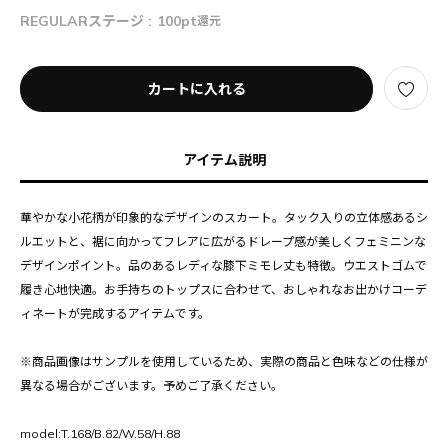
REGULARステージ :
100pt
還元
カートに入れる
アイテム説明
華やかな小花柄が印象的なデザインのスカート。タック入りの立体感あるシ
ルエットと、裾に向かってフレアに広がるドレープ感が美しくフェミニンな
デザインポイント。品のあるレディな膝下ミモレ丈も特徴。ウエストゴムで
履き心地快適。お手持ちのトップスに合わせて、おしゃれなお出かけコーデ
ィネートが完成するアイテムです。
※商品画像はサンプルを使用しているため、実際の商品と色味などの仕様が
異なる場合がございます。予めご了承ください。
model:T.168/B.82/W.58/H.88