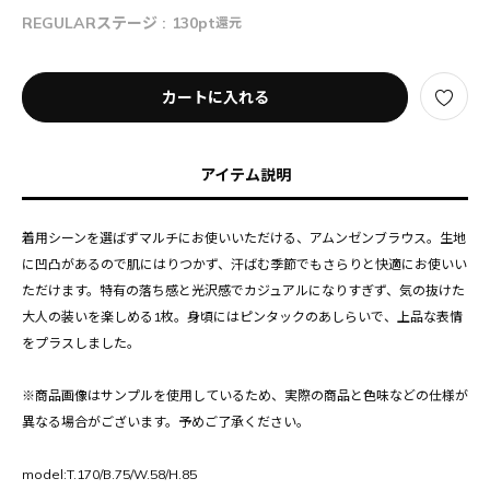
REGULARステージ :
130pt
還元
カートに入れる
アイテム説明
着用シーンを選ばずマルチにお使いいただける、アムンゼンブラウス。生地
に凹凸があるので肌にはりつかず、汗ばむ季節でもさらりと快適にお使いい
ただけます。特有の落ち感と光沢感でカジュアルになりすぎず、気の抜けた
大人の装いを楽しめる1枚。身頃にはピンタックのあしらいで、上品な表情
をプラスしました。
※商品画像はサンプルを使用しているため、実際の商品と色味などの仕様が
異なる場合がございます。予めご了承ください。
model:T.170/B.75/W.58/H.85