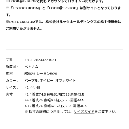
※LOOK@E-SHOPと同じアカウントでログインいただけます。
※「L'STOCKROOM」と「LOOK＠E-SHOP」は別サイトとなっておりま
す。
※L'STOCKROOMでは、株式会社ルックホールディングスの株主優待券は
ご利用いただけません。
品番 :
78_2_78244271021
原産国 :
ベトナム
素材 :
綿50% レーヨン50%
カラー :
パープル, ネイビー, オフホワイト
サイズ :
42, 44, 48
実寸 :
42：着丈74.5 身幅61 袖丈25 肩幅43.5
44：着丈75 身幅63 袖丈25.5 肩幅44.5
48：着丈76 身幅67.5 袖丈26.5 肩幅46.5
※ 採寸の詳細につきましては、
サイズガイド
をご覧下さい。