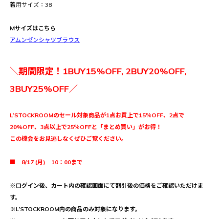
着用サイズ：38
Mサイズはこちら
アムンゼンシャツブラウス
＼期間限定！1BUY15%OFF, 2BUY20%OFF,
3BUY25%OFF／
L’STOCKROOMのセール対象商品が1点お買上で15％OFF、2点で
20%OFF、3点以上で25％OFFと「まとめ買い」がお得！
この機会をお見逃しなくぜひご覧ください。
■ 8/17 (月) 10：00まで
※ログイン後、カート内の確認画面にて割引後の価格をご確認いただけま
す。
※L’STOCKROOM内の商品のみ対象になります。