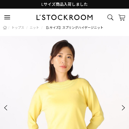
Lサイズ商品入荷しました
新着アイテム続々と入荷中！
/
トップス
/
ニット
/
【Lサイズ】スプリングハイゲージニット