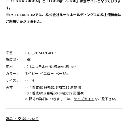
※「L'STOCKROOM」と「LOOK＠E-SHOP」は別サイトとなっておりま
す。
※L'STOCKROOMでは、株式会社ルックホールディングスの株主優待券は
ご利用いただけません。
品番 :
78_2_78243284082
原産国 :
中国
素材 :
ポリエステル50％ 綿35% 麻15%
カラー :
ネイビー, イエロー, ベージュ
サイズ :
44, 46
実寸 :
44：着丈60 身幅52.5 袖丈39 肩幅45
46：着丈60.5 身幅56.5 袖丈39 肩幅48
※ 採寸の詳細につきましては、
サイズガイド
をご覧下さい。
返品 ・ 交換について