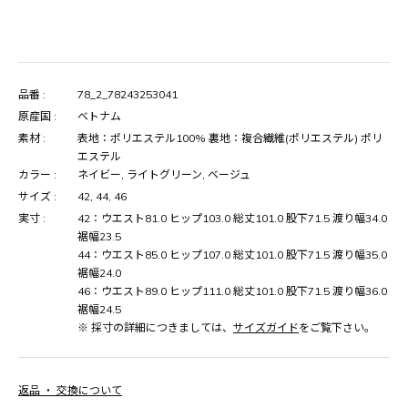
品番 :
78_2_78243253041
原産国 :
ベトナム
素材 :
表地：ポリエステル100% 裏地：複合繊維(ポリエステル) ポリ
エステル
カラー :
ネイビー, ライトグリーン, ベージュ
サイズ :
42, 44, 46
実寸 :
42：ウエスト81.0 ヒップ103.0 総丈101.0 股下71.5 渡り幅34.0
裾幅23.5
44：ウエスト85.0 ヒップ107.0 総丈101.0 股下71.5 渡り幅35.0
裾幅24.0
46：ウエスト89.0 ヒップ111.0 総丈101.0 股下71.5 渡り幅36.0
裾幅24.5
※ 採寸の詳細につきましては、
サイズガイド
をご覧下さい。
返品 ・ 交換について