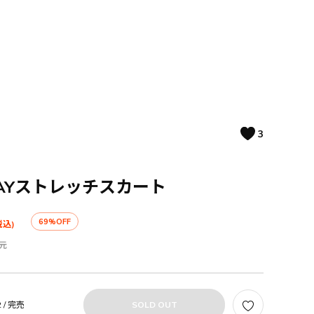
3
AYストレッチスカート
69%OFF
税込)
元
 /
完売
SOLD OUT