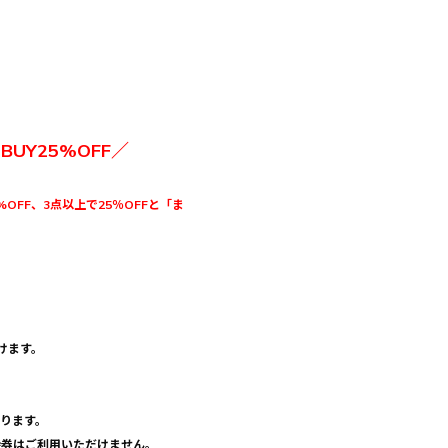
3BUY25%OFF／
%OFF、3点以上で25％OFFと「ま
けます。
おります。
優待券はご利用いただけません。