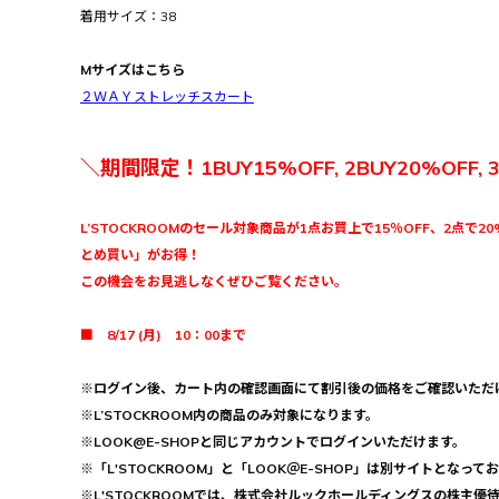
着用サイズ：38
Mサイズはこちら
２ＷＡＹストレッチスカート
＼期間限定！1BUY15%OFF, 2BUY20%OFF, 
L’STOCKROOMのセール対象商品が1点お買上で15％OFF、2点で20
とめ買い」がお得！
この機会をお見逃しなくぜひご覧ください。
■ 8/17 (月) 10：00まで
※ログイン後、カート内の確認画面にて割引後の価格をご確認いただ
※L’STOCKROOM内の商品のみ対象になります。
※LOOK@E-SHOPと同じアカウントでログインいただけます。
※「L'STOCKROOM」と「LOOK＠E-SHOP」は別サイトとなって
※L'STOCKROOMでは、株式会社ルックホールディングスの株主