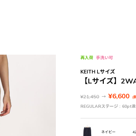
再入荷
手洗い可
KEITH Lサイズ
【Lサイズ】2W
¥6,600
¥21,450
→
(
REGULARステージ :
60pt
還
42
ネイビー