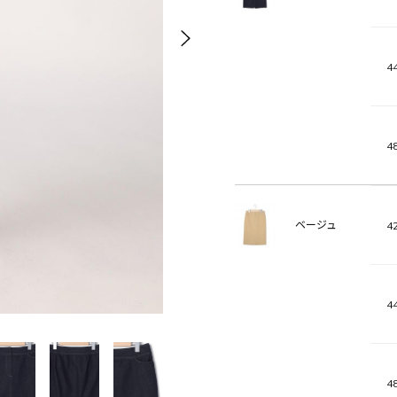
44
48
ベージュ
42
44
48