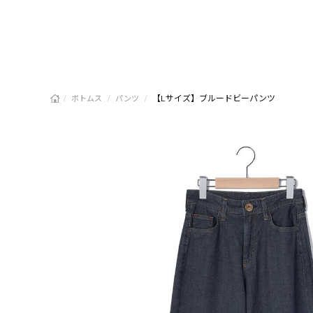
/
/
/
【Lサイズ】ブルードビーパンツ
ボトムス
パンツ