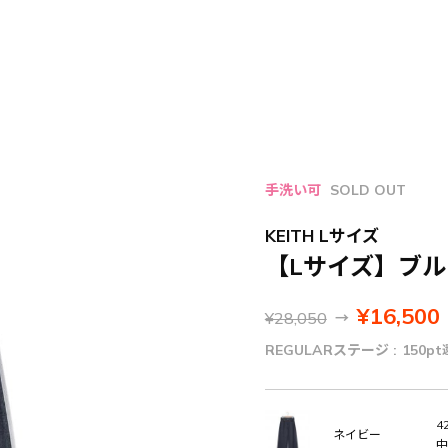
手洗い可
SOLD OUT
KEITH Lサイズ
【Lサイズ】ブ
¥16,500
¥28,050
→
REGULARステージ :
150pt
42
ネイビー
中