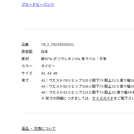
ブルードビーパンツ
品番 :
78_2_78239250031
原産国 :
日本
素材 :
綿97% ポリウレタン3% 革ラベル：牛革
カラー :
ネイビー
サイズ :
42, 44, 48
実寸 :
42：ウエスト78.0 ヒップ103.0 股下73 股上31.5 渡り幅36
44：ウエスト82.0 ヒップ106.0 股下73 股上32.5 渡り幅36
48：ウエスト91.0 ヒップ113.0 股下73 股上33 渡り幅38 
※ 採寸の詳細につきましては、
サイズガイド
をご覧下さ
返品 ・ 交換について