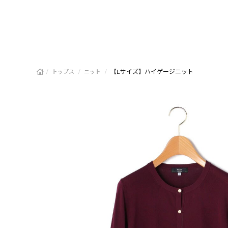
/
/
/
【Lサイズ】ハイゲージニット
トップス
ニット