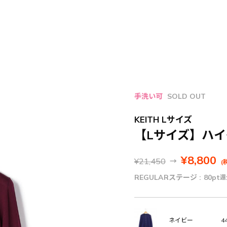
手洗い可
SOLD OUT
KEITH Lサイズ
【Lサイズ】ハ
¥8,800
¥21,450
→
(
REGULARステージ :
80pt
還
44
ネイビー