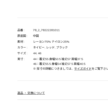
品番 :
78_2_78222281011
原産国 :
中国
素材 :
レーヨン75% ナイロン25%
カラー :
ネイビー, レッド, ブラック
サイズ :
44, 46
実寸 :
44：着丈55 身幅50.5 袖丈57 肩幅37.5
46：着丈55.5 身幅54 袖丈57.5 肩幅40.5
※ 採寸の詳細につきましては、
サイズガイド
をご覧下さ
返品 ・ 交換について