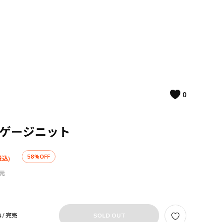
0
イゲージニット
58%OFF
税込)
元
 /
完売
SOLD OUT