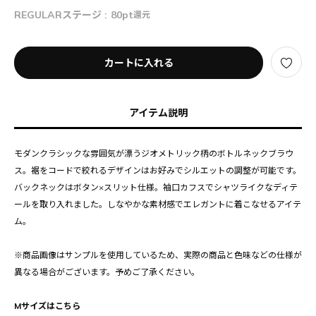
REGULARステージ :
80pt
還元
カートに入れる
アイテム説明
モダンクラシックな雰囲気が漂うジオメトリック柄のボトルネックブラウ
ス。裾をコードで絞れるデザインはお好みでシルエットの調整が可能です。
バックネックはボタン×スリット仕様。袖口カフスでシャツライクなディテ
ールを取り入れました。しなやかな素材感でエレガントに着こなせるアイテ
ム。
※商品画像はサンプルを使用しているため、実際の商品と色味などの仕様が
異なる場合がございます。予めご了承ください。
Mサイズはこちら