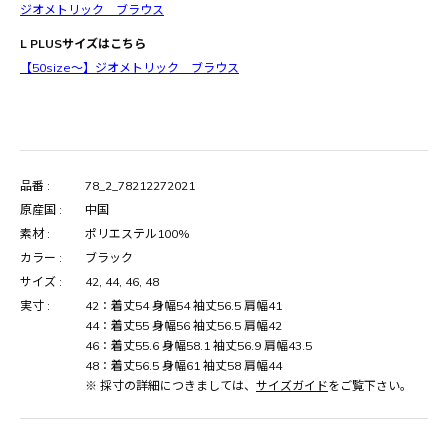
ジオメトリック ブラウス
L PLUSサイズはこちら
【50size～】ジオメトリック ブラウス
品番 :
78_2_78212272021
原産国 :
中国
素材 :
ポリエステル100%
カラー :
ブラック
サイズ :
42, 44, 46, 48
実寸 :
42：着丈54 身幅54 袖丈56.5 肩幅41
44：着丈55 身幅56 袖丈56.5 肩幅42
46：着丈55.6 身幅58.1 袖丈56.9 肩幅43.5
48：着丈56.5 身幅61 袖丈58 肩幅44
※ 採寸の詳細につきましては、
サイズガイド
をご覧下さい。